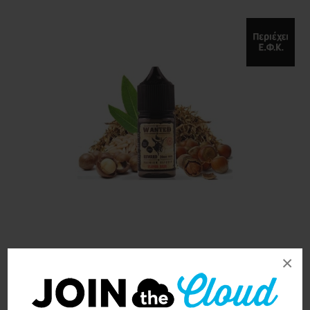
×
Wanted Silver Bullet
10ml/30ml