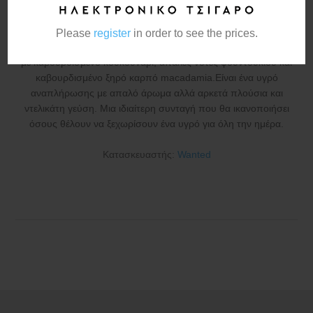
Το Wanted Silver Bullet κατατάσσεταισταπιο "ήπιαγευστικά"
Please
register
in order to see the prices.
καπνικά flavor shot τηςσειράς Wanted.Θα γευτείτε RY tobacco,
με καβουρδισμένο κουκουνάρι, απαλές νότες φουντουκιού και
καβουρδισμένο ξηρό καρπό macadamia.Είναι ένα υγρό
αναπλήρωσης με απαλό άρωμα αλλά αρκετά πλούσια και
ντελικάτη γεύση. Μια ιδιαίτερη συνταγή που θα ικανοποιήσει
όσους θέλουν να ξεχωρίσουν ένα υγρό για όλη την ημέρα.
Κατασκευαστής:
Wanted