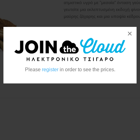
ατμιστικό υγρό με "μεσαία" ένταση γ
γευτείτε μια εκλεπτυσμένη εκδοχή φίν
μαύρης ζάχαρης και μια υποψία κέδρο
Κατασκευαστής:
Wanted
×
Please
register
in order to see the prices.