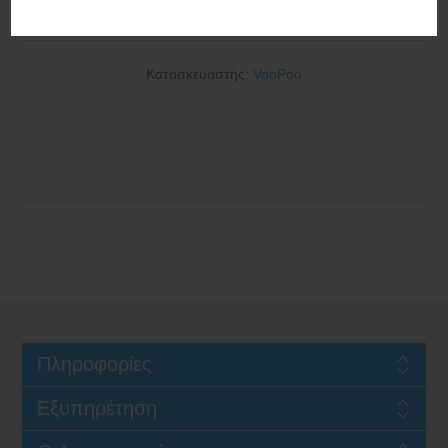
2000mAh 4.5ml Neon
Κατασκευαστής:
VooPoo
Πληροφορίες
Εξυπηρέτηση