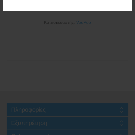
2000mAh 4.5ml Black
Κατασκευαστής:
VooPoo
Πληροφορίες
Εξυπηρέτηση