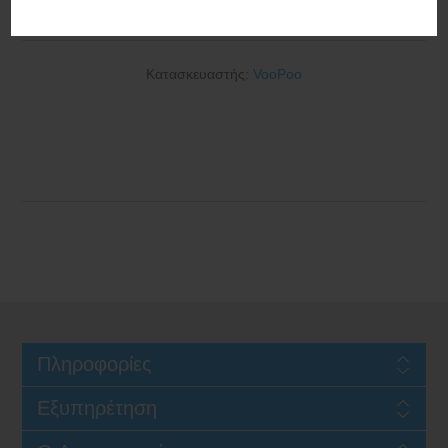
3000mAh 5ml Blue
Κατασκευαστής:
VooPoo
Πληροφορίες
Εξυπηρέτηση