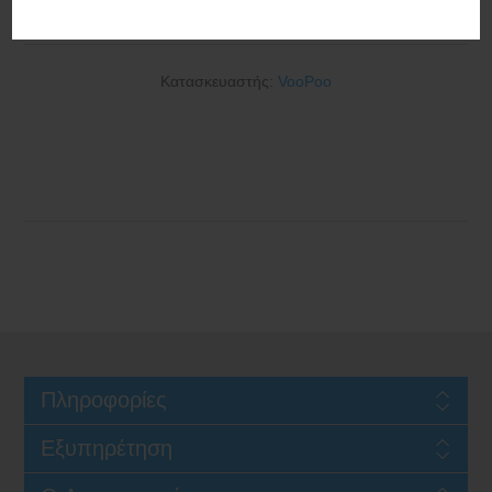
4400mAh Mod Silver
Κατασκευαστής:
VooPoo
Πληροφορίες
Εξυπηρέτηση