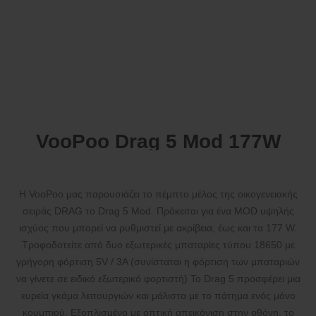
VooPoo Drag 5 Mod 177W
Η VooPoo μας παρουσιάζει το πέμπτο μέλος της οικογενειακής
σειράς DRAG το Drag 5 Mod. Πρόκειται για ένα MOD υψηλής
ισχύος που μπορεί να ρυθμιστεί με ακρίβεια, έως και τα 177 W.
Τροφοδοτείτε από δυο εξωτερικές μπαταρίες τύπου 18650 με
γρήγορη φόρτιση 5V / 3A (συνίσταται η φόρτιση των μπαταριών
να γίνετε σε ειδικό εξωτερικό φορτιστή) Το Drag 5 προσφέρει μια
ευρεία γκάμα λειτουργιών και μάλιστα με το πάτημα ενός μόνο
κουμπιού. Εξοπλισμένο με οπτική απεικόνιση στην οθόνη, το