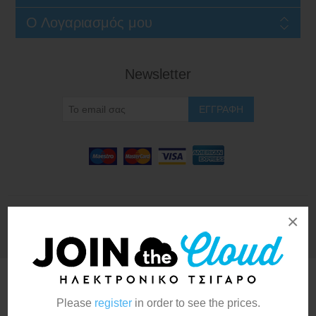
Ο Λογαριασμός μου
Newsletter
×
Copyright © 2026 JoinTheCloud. All rights reserved.
Powered by
nopCommerce
Please
register
in order to see the prices.