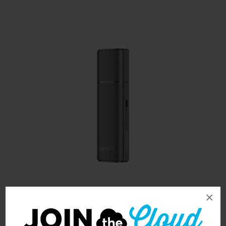
×
VooPoo Argus Klyc Pod Kit