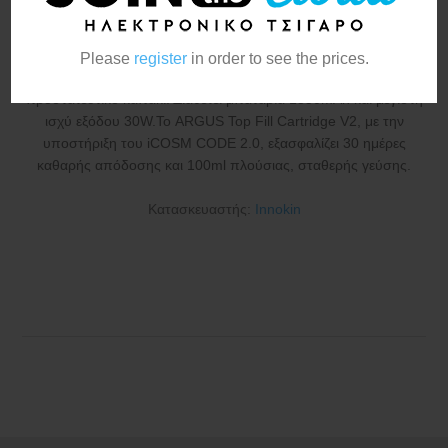
1350mAh 3ml Mystic Gray
Please
register
in order to see the prices.
Το ARGUS Klyc είναι ένα κομψό, συμπαγές POD με
προστατευτικό καπάκι. Διαθέτει μπαταρία 1350mAh και μέγιστη
ισχύ εξόδου 30W.Το ARGUS Top Fill Cartridge V2, με την
υποστήριξη του iCOSM CODE 2.0, εξασφαλίζει 30 ημέρες
καθαρής απόδοσης και 100ml πλούσιας, σταθερής γεύσης.
Κατασκευαστής:
Innokin