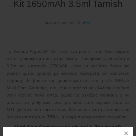
Kit 1650mAh 3.5ml Tarnish
Κατασκευαστής:
VooPoo
Το Voopoo Argus G4 Mini είναι ένα pod kit που δίνει έμφαση
στην πρακτικότητα και στην άνεση. Προσφέρει χωρητικότητα
3.5ml και μπαταρία 1650mAh, ώστε να καλύπτει άνετα μια
γεμάτη ημέρα χρήσης με λιγότερα γεμίσματα και αραιότερη
φόρτιση. Το βασικό του χαρακτηριστικό είναι η νέα
ARGUS
Multi-Ohm Cartridge,
που σου επιτρέπει να αλλάζεις αίσθηση
στην τζούρα πολύ απλά, χωρίς να αλλάζεις συσκευή ή να
μπαίνεις σε ρυθμίσεις. Είναι μια λύση που ταιριάζει τόσο σε
MTL χρήστες όσο και σε όσους θέλουν πιο ζεστό, ελαφρώς πιο
ανοιχτό αποτέλεσμα (RDL), με σαφή προτεραιότητα στη γεύση.
Multi-Ohm Cartridge: μία κάψουλα, δύο προφίλ
×
τζούρας