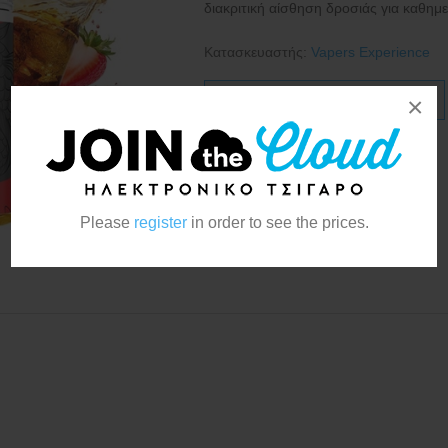
διακριτική αίσθηση δροσιάς για καθημ
Κατασκευαστής:
Vapers Experience
×
Please
register
in order to see the prices.