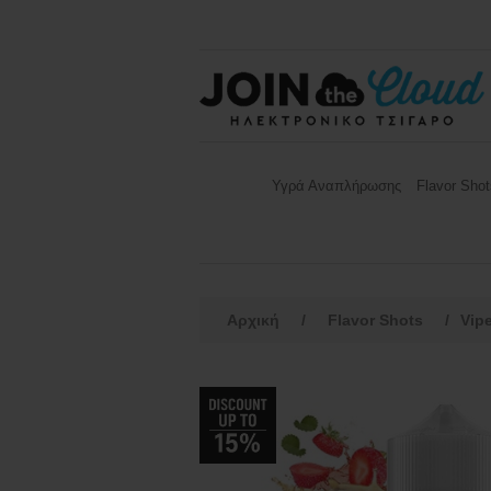
Υγρά Αναπλήρωσης
Flavor Shot
Αρχική
/
Flavor Shots
/
Vip