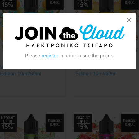
×
Please
register
in order to see the prices.
Viper Bondage Core
Viper Bananaco Core
Edition 10ml/60ml
Edition 10ml/60ml