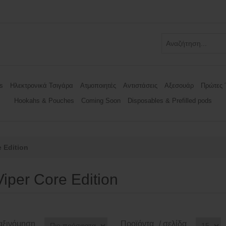
s
Ηλεκτρονικά Τσιγάρα
Ατμοποιητές
Αντιστάσεις
Αξεσουάρ
Πρώτες 
Hookahs & Pouches
Coming Soon
Disposables & Prefilled pods
e Edition
Viper Core Edition
αξινόμηση
Προϊόντα
/ σελίδα