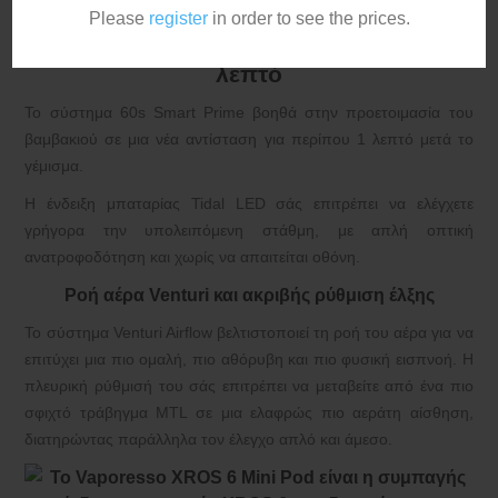
καθιστούν μια πρακτική επιλογή για MTL άτμισμα.
Please
register
in order to see the prices.
Smart Prime δεκαετίας ’60: έτοιμο σε 1
λεπτό
Το σύστημα 60s Smart Prime βοηθά στην προετοιμασία του
βαμβακιού σε μια νέα αντίσταση για περίπου 1 λεπτό μετά το
γέμισμα.
Η ένδειξη μπαταρίας Tidal LED σάς επιτρέπει να ελέγχετε
γρήγορα την υπολειπόμενη στάθμη, με απλή οπτική
ανατροφοδότηση και χωρίς να απαιτείται οθόνη.
Ροή αέρα Venturi και ακριβής ρύθμιση έλξης
Το σύστημα Venturi Airflow βελτιστοποιεί τη ροή του αέρα για να
επιτύχει μια πιο ομαλή, πιο αθόρυβη και πιο φυσική εισπνοή. Η
πλευρική ρύθμισή του σάς επιτρέπει να μεταβείτε από ένα πιο
σφιχτό τράβηγμα MTL σε μια ελαφρώς πιο αεράτη αίσθηση,
διατηρώντας παράλληλα τον έλεγχο απλό και άμεσο.