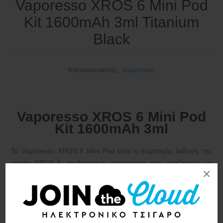
Vaporesso XROS 6 Mini Pod
Kit 1600mAh 3ml Titanium
Black
Κατασκευαστής:
Vaporesso
Vaporesso XROS 6 Mini Pod
Kit 1600mAh 3ml
Το
Vaporesso XROS 6 Mini Pod
είναι η συμπαγής έκδοση της
σειράς XROS 6, σχεδιασμένη για χρήστες που αναζητούν μια
×
εύχρηστη, αξιόπιστη συσκευή με ισχυρή ημερήσια διάρκεια
ζωής μπαταρίας.
Διαθέτει μπαταρία
1600mAh
, μέγιστη ισχύς 30W και η
συμβατότητα με
το XROS SSS Series POD – Vaporesso
το