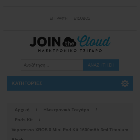
ΕΓΓΡΑΦΉ
ΕΊΣΟΔΟΣ
ΚΑΤΗΓΟΡΊΕΣ
Αρχική
/
Ηλεκτρονικά Τσιγάρα
/
Pods Kit
/
Vaporesso XROS 6 Mini Pod Kit 1600mAh 3ml Titanium
Black