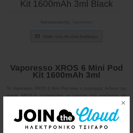
Kit 1600mAh 3ml Black
Κατασκευαστής:
Vaporesso
Vaporesso XROS 6 Mini Pod
Kit 1600mAh 3ml
Το
Vaporesso XROS 6 Mini Pod
είναι η συμπαγής έκδοση της
σειράς XROS 6, σχεδιασμένη για χρήστες που αναζητούν μια
×
εύχρηστη, αξιόπιστη συσκευή με ισχυρή ημερήσια διάρκεια
ζωής μπαταρίας.
Διαθέτει μπαταρία
1600mAh
, μέγιστη ισχύς 30W και η
συμβατότητα με
το XROS SSS Series POD – Vaporesso
το