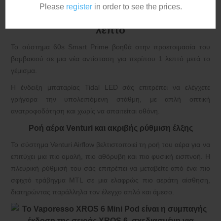
καθιστούν μια πρακτική επιλογή για MTL άτμισμα.
Please
register
in order to see the prices.
Smart Prime δεκαετίας ’60: έτοιμο σε 1
λεπτό
Το σύστημα 60s Smart Prime βοηθά στην προετοιμασία του
βαμβακιού σε μια νέα αντίσταση για περίπου 1 λεπτό μετά το
γέμισμα.
Η ένδειξη μπαταρίας Tidal LED σάς επιτρέπει να ελέγχετε
γρήγορα την υπολειπόμενη στάθμη, με απλή οπτική
ανατροφοδότηση και χωρίς να απαιτείται οθόνη.
Ροή αέρα Venturi και ακριβής ρύθμιση έλξης
Το σύστημα Venturi Airflow βελτιστοποιεί τη ροή του αέρα για να
επιτύχει μια πιο ομαλή, πιο αθόρυβη και πιο φυσική εισπνοή. Η
πλευρική ρύθμισή του σάς επιτρέπει να μεταβείτε από ένα πιο
σφιχτό τράβηγμα MTL σε μια ελαφρώς πιο αεράτη αίσθηση,
διατηρώντας παράλληλα τον έλεγχο απλό και άμεσο.