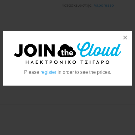
Κατασκευαστής:
Vaporesso
×
Please
register
in order to see the prices.