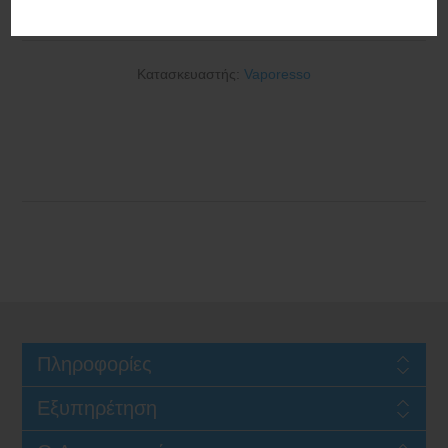
2600mAh 5ml Fluid Purple
Κατασκευαστής:
Vaporesso
Πληροφορίες
Εξυπηρέτηση