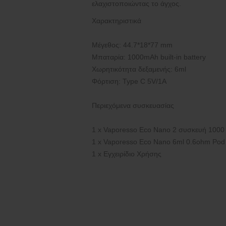
ελαχιστοποιώντας το άγχος.
Χαρακτηριστικά
Μέγεθος: 44.7*18*77 mm
Μπαταρία: 1000mAh built-in battery
Χωρητικότητα δεξαμενής: 6ml
Φόρτιση: Type C 5V/1A
Περιεχόμενα συσκευασίας
1 x Vaporesso Eco Nano 2 συσκευή 100
1 x Vaporesso Eco Nano 6ml 0.6ohm Pod
1 x Εγχειρίδιο Χρήσης