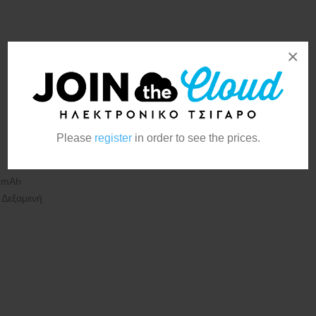
×
Please
register
in order to see the prices.
0 mAh
 Δεξαμενή