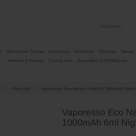
s
Ηλεκτρονικά Τσιγάρα
Ατμοποιητές
Αντιστάσεις
Αξεσουάρ
Πρώτες 
Hookahs & Pouches
Coming Soon
Disposables & Prefilled pods
/
Pods Kit
/
Vaporesso Eco Nano 2 Pod Kit 1000mAh 6ml N
Vaporesso Eco Na
1000mAh 6ml Nig