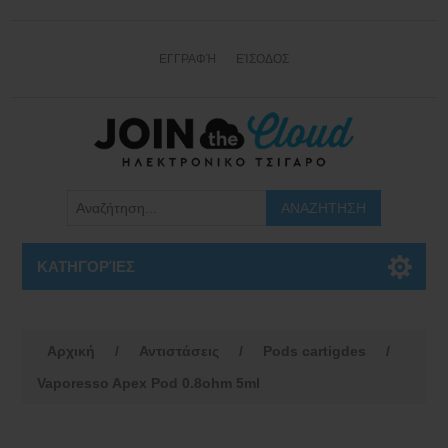
ΕΓΓΡΑΦΉ
ΕΊΣΟΔΟΣ
ΚΑΤΗΓΟΡΊΕΣ
Αρχική
/
Αντιστάσεις
/
Pods cartigdes
/
Vaporesso Apex Pod 0.8ohm 5ml