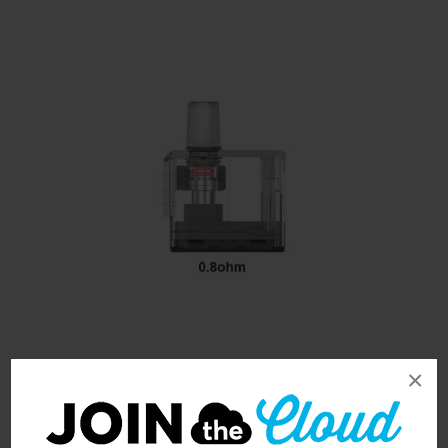
×
Vaporesso Apex Pod 0.8ohm
5ml