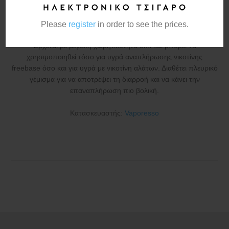
Το Vaporesso APEX Pod Cartridge είναι ένα ανθεκτικό και
Please
register
in order to see the prices.
στεγανό pod, σχεδιασμένο για το Vaporesso APEX Pod Kit.
Έρχεται με μεγάλη χωρητικότητα 5ml και μπορεί να
χρησιμοποιηθεί τόσο για υγρά αναπλήρωσης νικοτίνης
freebase όσο και για υγρά με νικοτίνη αλάτων. Διαθέτει πλευρικό
γέμισμα για να αποτρέψει τη διαρροή και να κάνει την
επαναπλήρωση πιο βολική.
Κατασκευαστής:
Vaporesso