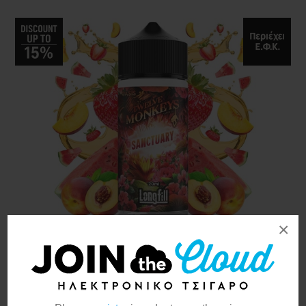
×
Twelve Monkeys Oasis
Sanctuary 20ml/120ml