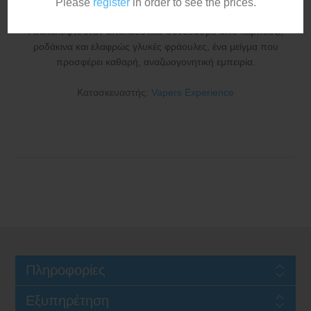
Please
register
in order to see the prices.
Ανακαλύψτε έναν απολαυστικό συνδυασμό από καρπούζι,
ροδάκινα και ελαφρώς γλυκές φράουλες, ένα μείγμα που
προσφέρει καθαρή, αναζωογονητική εμπειρία.
Κατασκευαστής:
Vapers Experience
Πληροφορίες
Εξυπηρέτηση