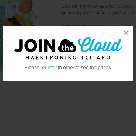
Σύνθεση τροπικών φρούτων με ανανά 
και παπάγια για πλούσια, ηλιόλουστη ε
Κατασκευαστής:
Vapers Experience
×
Please
register
in order to see the prices.