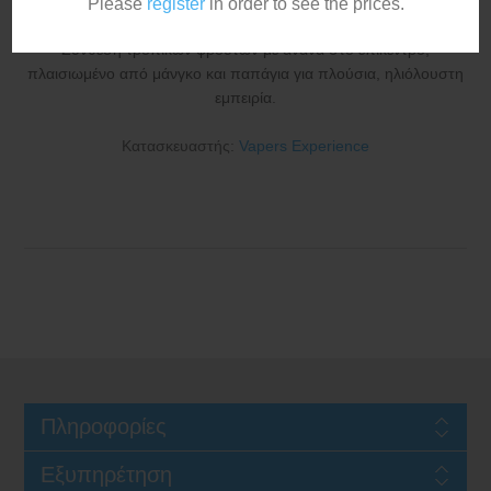
Please
register
in order to see the prices.
Σύνθεση τροπικών φρούτων με ανανά στο επίκεντρο,
πλαισιωμένο από μάνγκο και παπάγια για πλούσια, ηλιόλουστη
εμπειρία.
Κατασκευαστής:
Vapers Experience
Πληροφορίες
Εξυπηρέτηση