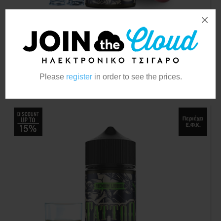
×
Tattoo Blackwork 20ml/120ml
Please
register
in order to see the prices.