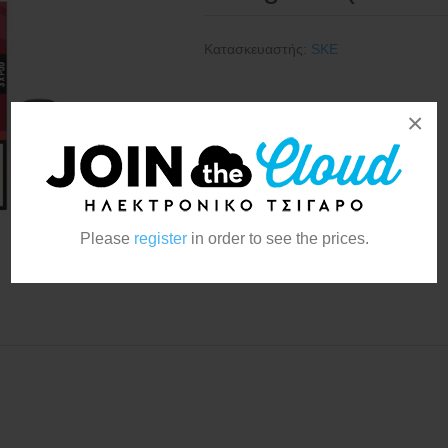
Κατασκευαστής:
SKE
×
Please
register
in order to see the prices.