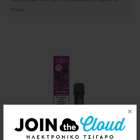
Pods)
×