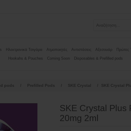
s
Ηλεκτρονικά Τσιγάρα
Ατμοποιητές
Αντιστάσεις
Αξεσουάρ
Πρώτες 
Hookahs & Pouches
Coming Soon
Disposables & Prefilled pods
ed pods
/
Prefilled Pods
/
SKE Crystal
/
SKE Crystal Pl
SKE Crystal Plus
20mg 2ml