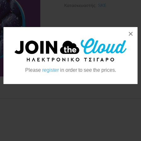
Κατασκευαστής:
SKE
×
Please
register
in order to see the prices.