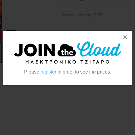
Κατασκευαστής:
SKE
×
Please
register
in order to see the prices.