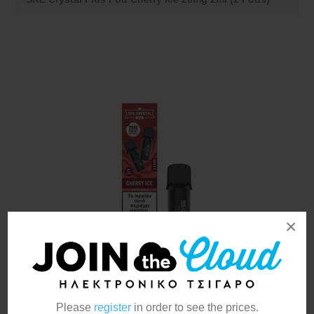
×
Please
register
in order to see the prices.