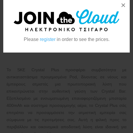
SKE Crystal Plus Combo
×
Hawaiian Sunrise 20mg
2x2ml
Please
register
in order to see the prices.
Κατασκευαστής:
SKE
Το SKE Crystal Plus προσφέρει συμβατότητα με
αντικαταστάσιμα προγεμισμένα Pod, δίνοντας σε νέους και
έμπειρους ατμιστές μια πρωτοποριακή λύση που
επικεντρώνεται στην αυθεντική γεύση των Crystal Bar.
Εξοπλισμένο με ενσωματωμένη επαναφορτιζόμενη μπαταρία
400mAh και σύστημα προσαρμογής αέρα, το Crystal Plus σάς
επιτρέπει να προσαρμόσετε την ατμιστική εμπειρία σας
σύμφωνα με τις προτιμήσεις σας. Αυτή η φιλική προς το
περιβάλλον και οικονομικά αποδοτική λύση είναι ιδανική για