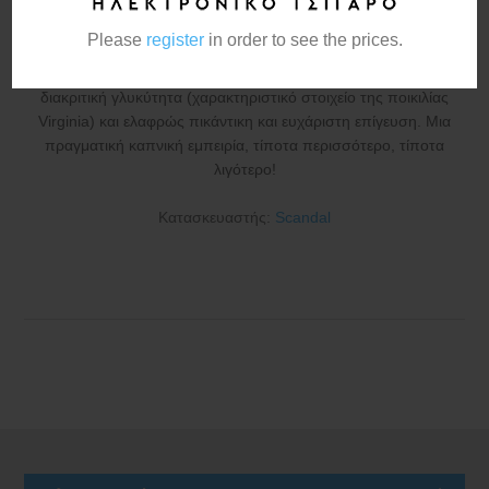
Please
register
in order to see the prices.
Αυτό είναι το νέο Scandal flavor shot Virginia.Πλούσια και
φοβερά ισορροπημένη γεύση εκλεκτού καπνού με πολύ
διακριτική γλυκύτητα (χαρακτηριστικό στοιχείο της ποικιλίας
Virginia) και ελαφρώς πικάντικη και ευχάριστη επίγευση. Μια
πραγματική καπνική εμπειρία, τίποτα περισσότερο, τίποτα
λιγότερο!
Κατασκευαστής:
Scandal