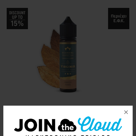
×
Scandal flavors Virginia
12/60ml