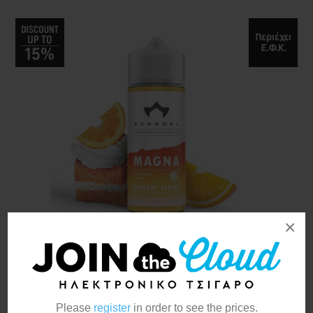
×
Scandal flavors Magna
24/120ml
Please
register
in order to see the prices.