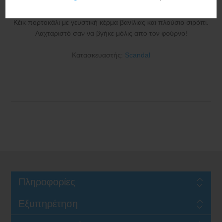
Κέικ πορτοκάλι με γευστική κέρμα βανίλιας και πλούσιο σιρόπι.
Λαχταριστό σαν να βγήκε μόλις απο τον φούρνο!
Κατασκευαστής:
Scandal
Πληροφορίες
Εξυπηρέτηση