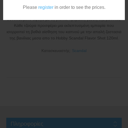
Please
register
in order to see the prices.
Απολαύστε τον πλούσιο, γήινο τόνο του εκλεκτού καπνού,
συνδυασμένο άψογα με τη γλυκιά, κρεμώδη γεύση της βανίλιας.
Κάθε τζούρα προσφέρει μια εκλεπτυσμένη εμπειρία που
ισορροπεί τη βαθιά αίσθηση του καπνού με την απαλή ζεστασιά
της βανίλιας μεσα απο το Hobby Scandal Flavor Shot 120ml.
Κατασκευαστής:
Scandal
Πληροφορίες