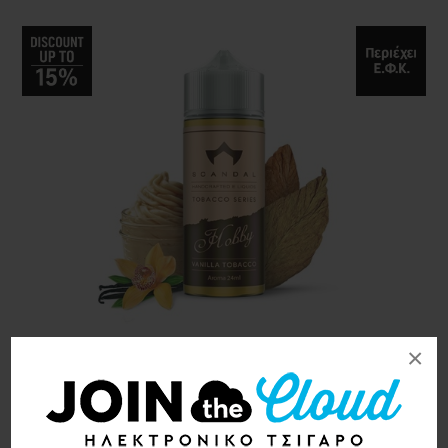
×
Scandal flavors Hobby
24/120ml