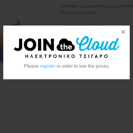
Τροπικός χυμός ανανά μαζί με εσπεριδο
δροσιστικό κοκτέιλ!
Κατασκευαστής:
Scandal
×
Please
register
in order to see the prices.