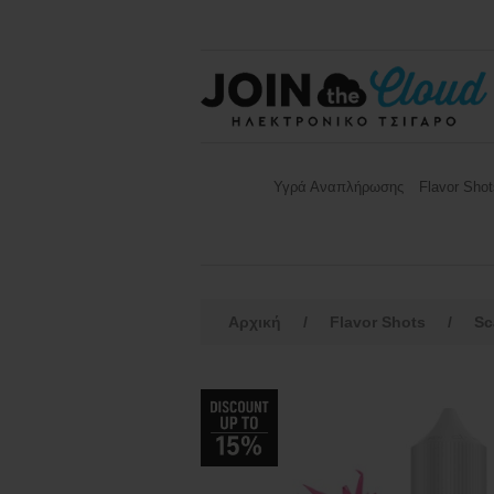
Υγρά Αναπλήρωσης
Flavor Shot
Αρχική
/
Flavor Shots
/
Sc