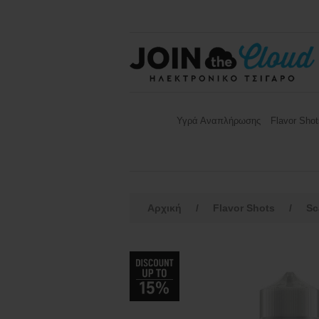
Υγρά Αναπλήρωσης
Flavor Shot
Αρχική
/
Flavor Shots
/
Sc