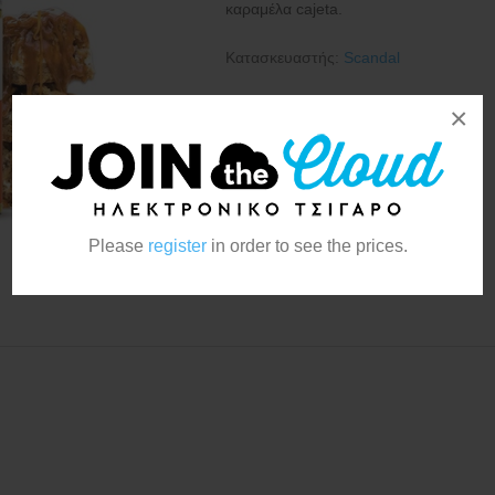
καραμέλα cajeta.
Κατασκευαστής:
Scandal
×
Please
register
in order to see the prices.