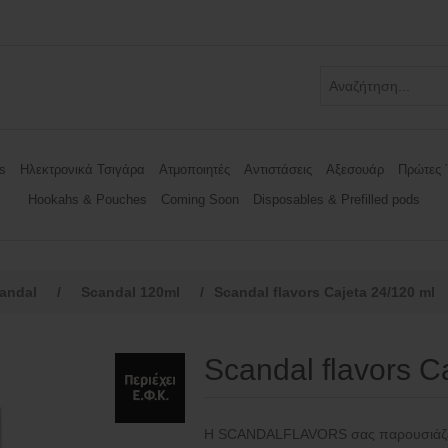
s
Ηλεκτρονικά Τσιγάρα
Ατμοποιητές
Αντιστάσεις
Αξεσουάρ
Πρώτες 
Hookahs & Pouches
Coming Soon
Disposables & Prefilled pods
andal
/
Scandal 120ml
/
Scandal flavors Cajeta 24/120 ml
Scandal flavors C
Η SCANDALFLAVORS σας παρουσιάζει 