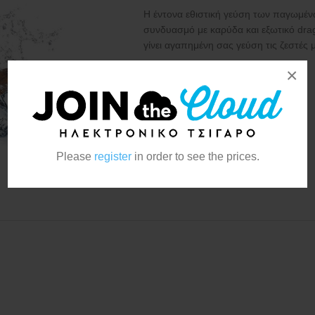
Η έντονα εθιστική γεύση των παγωμέν
συνδυασμό με καρύδα και εξωτικό drago
γίνει αγαπημένη σας γεύση τις ζεστές 
×
Κατασκευαστής:
Scandal
Please
register
in order to see the prices.