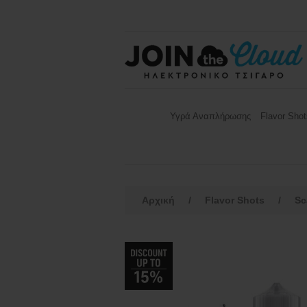
Υγρά Αναπλήρωσης
Flavor Shot
Αρχική
/
Flavor Shots
/
Sc