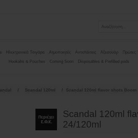
s
Ηλεκτρονικά Τσιγάρα
Ατμοποιητές
Αντιστάσεις
Αξεσουάρ
Πρώτες 
Hookahs & Pouches
Coming Soon
Disposables & Prefilled pods
andal
/
Scandal 120ml
/
Scandal 120ml flavor shots Boom
Scandal 120ml fl
24/120ml