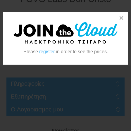
×
Please
register
in order to see the prices.
Πληροφορίες
Εξυπηρέτηση
Ο Λογαριασμός μου
Newsletter