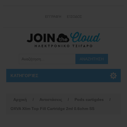
ΕΓΓΡΑΦΉ
ΕΊΣΟΔΟΣ
ΚΑΤΗΓΟΡΊΕΣ
Αρχική
/
Αντιστάσεις
/
Pods cartigdes
/
OXVA Xlim Top Fill Cartridge 2ml 0.6ohm SS