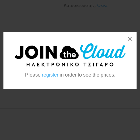
Κατασκευαστής:
Oxva
×
Please
register
in order to see the prices.