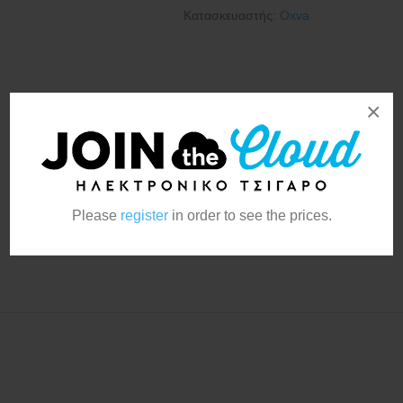
Κατασκευαστής:
Oxva
×
Please
register
in order to see the prices.