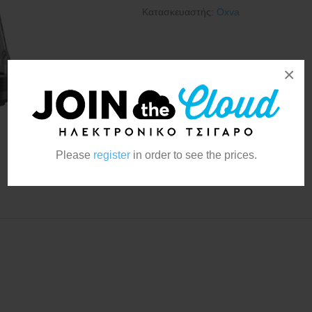
Κατασκευαστής:
Oxva
×
Please
register
in order to see the prices.