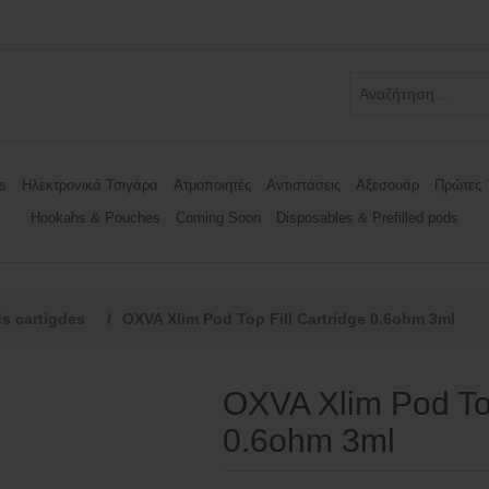
s
Ηλεκτρονικά Τσιγάρα
Ατμοποιητές
Αντιστάσεις
Αξεσουάρ
Πρώτες 
Hookahs & Pouches
Coming Soon
Disposables & Prefilled pods
s cartigdes
/
OXVA Xlim Pod Top Fill Cartridge 0.6ohm 3ml
OXVA Xlim Pod Top
0.6ohm 3ml