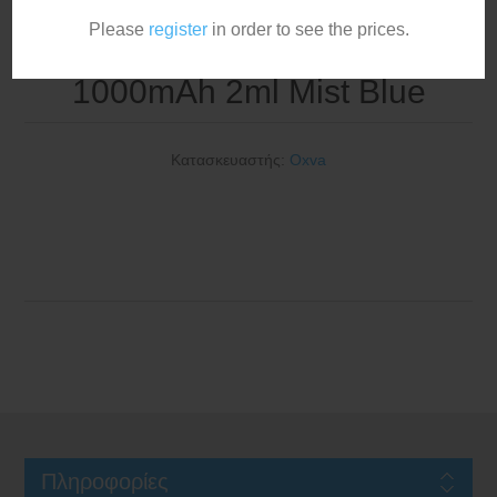
Please
register
in order to see the prices.
OXVA Xlim Go Lite Pod Kit
1000mAh 2ml Mist Blue
Κατασκευαστής:
Oxva
Πληροφορίες