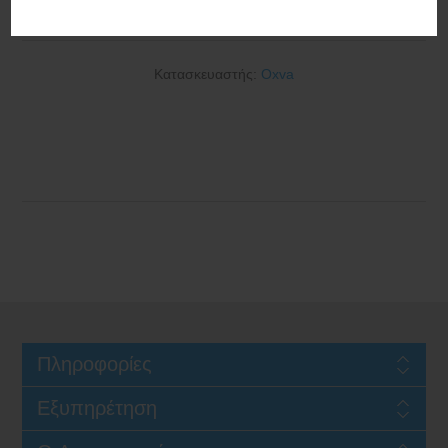
1400mAh 2ml Gray
Κατασκευαστής:
Oxva
Πληροφορίες
Εξυπηρέτηση