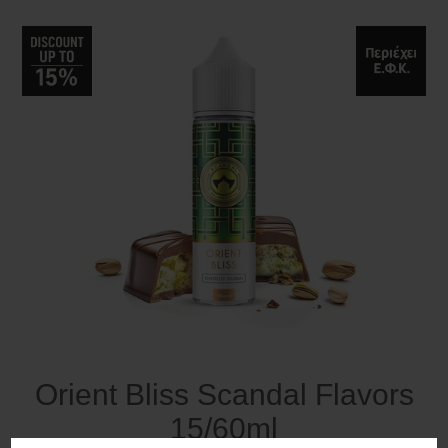
Orient Bliss Scandal Flavors
15/60ml