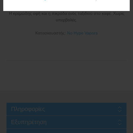
Η κρεμώδης υφή και η πικράδα ενός ταξιδιού στο καφέ. Χωρίς
υπερβολές.
Κατασκευαστής:
No Hype Vapors
Πληροφορίες
Εξυπηρέτηση