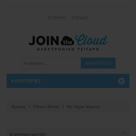
ΕΓΓΡΑΦΉ
ΕΊΣΟΔΟΣ
ΚΑΤΗΓΟΡΊΕΣ
Αρχικη
/
Flavor Shots
/
No Hype Vapors
Κατασκευαστές