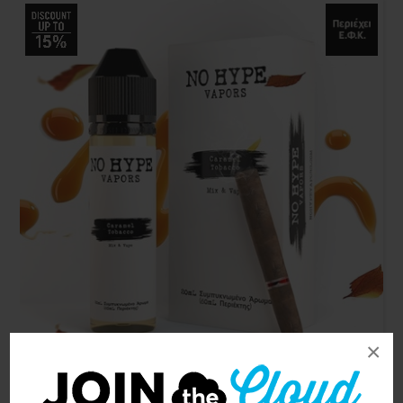
×
No Hype Vapors Caramel Tobacco 20ml/60ml