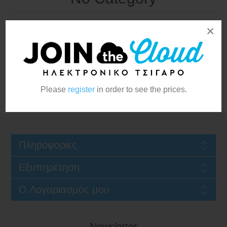
×
Please
register
in order to see the prices.
Πληροφορίες
Εξυπηρέτηση
Ο Λογαριασμός μου
Newsletter