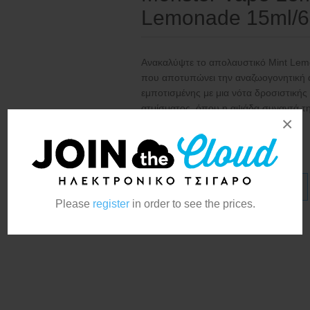
Lemonade 15ml/6
Ανακαλύψτε το απολαυστικό Mint Le
που αποτυπώνει την αναζωογονητική 
εμποτισμένης με μια νότα δροσιστικής
ατμίσματος, όπου η αψάδα συναντά τη
×
γευστικό αποτέλεσμα!
Κατασκευαστής:
Monster Vape
Please
register
in order to see the prices.