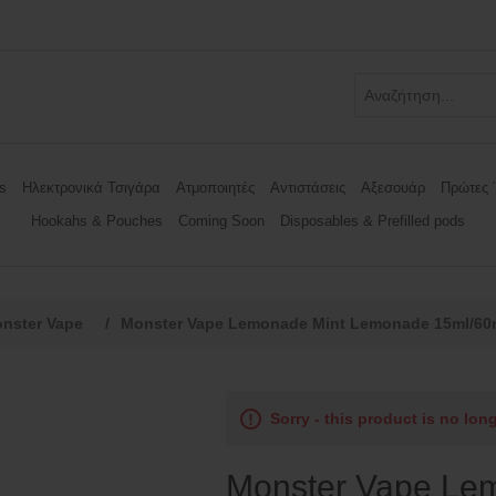
s
Ηλεκτρονικά Τσιγάρα
Ατμοποιητές
Αντιστάσεις
Αξεσουάρ
Πρώτες 
Hookahs & Pouches
Coming Soon
Disposables & Prefilled pods
nster Vape
/
Monster Vape Lemonade Mint Lemonade 15ml/60
Sorry - this product is no lon
Monster Vape Le