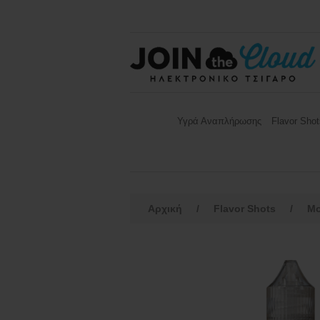
Υγρά Αναπλήρωσης
Flavor Shot
Αρχική
/
Flavor Shots
/
Mo