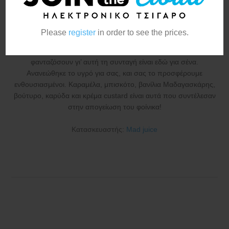
24ml/120ml
Please
register
in order to see the prices.
Η ώρα της συλλογικότητας και της ενότητας έφτασε ξανά μετά
από 10 χρόνια δημιουργίας αυτής της συνταγής. Ό,τι
φανταζόσουν γι’ αυτή τη συνταγή είναι εδώ για σένα.
Ανανεώθηκε το υγρό για σας, και σας το προσφέρουμε
ενθουσιασμένοι. Καραμέλα, μπισκότο, βανίλια Μαδαγασκάρης,
βούτυρο, καρύδα και κρέμα custard είναι αυτά που συντέλεσαν
στην απογείωση του φοίνικα!
Κατασκευαστής:
Mad juice