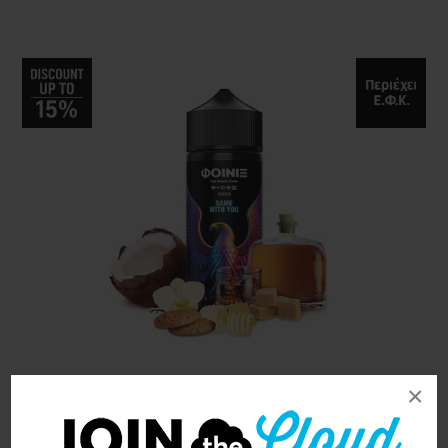
×
Mad Juice Same With You