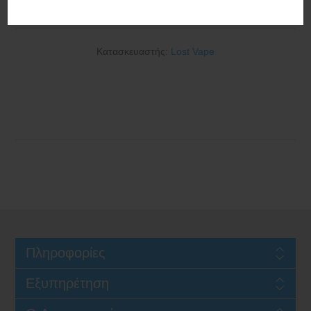
100W Pro Mod Wave Silver
Κατασκευαστής:
Lost Vape
Πληροφορίες
Εξυπηρέτηση