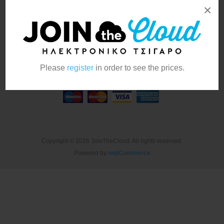
Ο Λογαριασμός μου
×
Newsletter
Please
register
in order to see the prices.
Copyright © 2026 JoinTheCloud. All rights reserved.
Powered by
nopCommerce