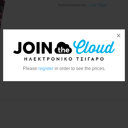
Κατασκευαστής:
Lost Vape
×
Please
register
in order to see the prices.