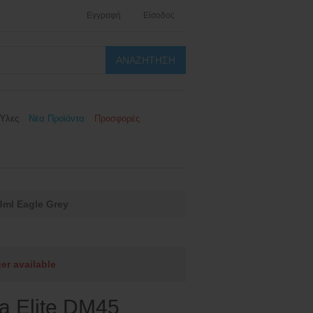
Εγγραφή
Είσοδος
Ύλες
Νέα Προϊόντα
Προσφορές
3ml Eagle Grey
ger available
a Elite DM45