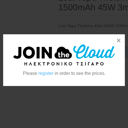
1500mAh 45W 3ml
Lost Vape Thelema Elite DM45 1500
×
Κατασκευαστής:
Lost Vape
Please
register
in order to see the prices.